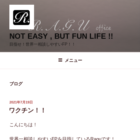
コ
ン
テ
ン
ツ
NOT EASY , BUT FUN LIFE !!
へ
目指せ！世界一相談しやすいFP！！
ス
キ
メニュー
ッ
プ
ブログ
投
2021年7月19日
稿
ワクチン！！
日:
こんにちは！
世界一相談しやすいFPを目指しているRaguです！